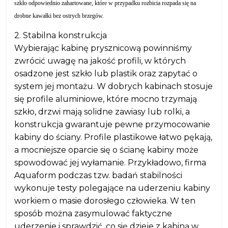
szkło odpowiednio zahartowane, które w przypadku rozbicia rozpada się na
drobne kawałki bez ostrych brzegów.
2. Stabilna konstrukcja
Wybierając kabinę prysznicową powinniśmy
zwrócić uwagę na jakość profili, w których
osadzone jest szkło lub plastik oraz zapytać o
system jej montażu. W dobrych kabinach stosuje
się profile aluminiowe, które mocno trzymają
szkło, drzwi mają solidne zawiasy lub rolki, a
konstrukcja gwarantuje pewne przymocowanie
kabiny do ściany. Profile plastikowe łatwo pękają,
a mocniejsze oparcie się o ścianę kabiny może
spowodować jej wyłamanie. Przykładowo, firma
Aquaform podczas tzw. badań stabilności
wykonuje testy polegające na uderzeniu kabiny
workiem o masie dorosłego człowieka. W ten
sposób można zasymulować faktyczne
uderzenie i sprawdzić, co się dzieje z kabiną w