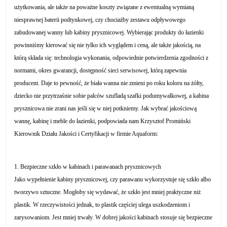
użytkowania, ale także na poważne koszty związane z ewentualną wymianą
niesprawnej baterii podtynkowej, czy chociażby zestawu odpływowego
zabudowanej wanny lub kabiny prysznicowej. Wybierając produkty do łazienki
powinniśmy kierować się nie tylko ich wyglądem i ceną, ale także jakością, na
którą składa się: technologia wykonania, odpowiednie potwierdzenia zgodności z
normami, okres gwarancji, dostępność sieci serwisowej, którą zapewnia
producent. Daje to pewność, że biała wanna nie zmieni po roku koloru na żółty,
dziecko nie przytrzaśnie sobie palców szufladą szafki podumywalkowej, a kabina
prysznicowa nie zrani nas jeśli się w niej potkniemy. Jak wybrać jakościową
wannę, kabinę i meble do łazienki, podpowiada nam Krzysztof Promiński
Kierownik Działu Jakości i Certyfikacji w firmie Aquaform:
1. Bezpieczne szkło w kabinach i parawanach prysznicowych
Jako wypełnienie kabiny prysznicowej, czy parawanu wykorzystuje się szkło albo
tworzywo sztuczne. Mogłoby się wydawać, że szkło jest mniej praktyczne niż
plastik. W rzeczywistości jednak, to plastik częściej ulega uszkodzeniom i
zarysowaniom. Jest mniej trwały. W dobrej jakości kabinach stosuje się bezpieczne