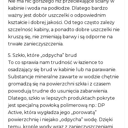
Nie ma nic gorszego niż przeciekające ściany w
kabinie i woda na podłodze. Dlatego bardzo
ważny jest dobór uszczelki o odpowiednim
kształcie i dobrej jakości. Od tego często zależy
szczelność kabiny, a ponadto dobre uszczelki nie
kruszą się, nie zmieniają barwy i są odporne na
trwałe zanieczyszczenia.
5. Szkło, które „odpycha” brud
To co sprawia nam trudność w łazience to
osadzający się brud w kabinie lub na parawanie.
Substancje mineralne zawarte w wodzie chętnie
gromadzą się na powierzchni szkła i z czasem
powodują trudne do usunięcia zabarwienia.
Dlatego, szkło w lepszych produktach pokryte
jest specjalną powłoką polimerową np.: DP
Active, która wygładza jego „porowatą”
powierzchnię i niejako „odpycha” wodę. Dzięki
temu, krople wody wraz z zanieczyszczeniami