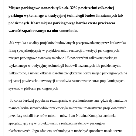
Miejsca parkingowe stanowią tylko ok. 32% powierzchni całkowitej
parkingu wykonanego w tradycyjnej technologii budowli naziemnych lub
podziemnych. Koszt miejsca parkingowego bardzo często przekracza
wartość zaparkowanego na nim samochodu.
Jak wynika z analizy projektów budowlanych przeprowadzonej przez krakowska
firmę specjalizującą się w projektowaniu i realizacji inwestycji parkingowych,
miejsca parkingowe stanowią zaledwie 1/3 powierzchni całkowitej parkingu
wykonanego w tradycyjnej technologii budowli naziemnych lub podziemnych.
Kilkukrotne, a nawet kilkunastokrotne zwiększenie liczby miejsc parkingowych na
tej samej powierzchni inwestycji umożliwia zastosowanie coraz popularniejszych
systemów platform parkingowych.
-To coraz bardziej popularne rozwiązanie, wręcz konieczne tam, gdzie dynamicznie
rosnąca liczba samochodów przekroczyła założenia urbanistyczne projektowanych
przed laty osiedli i centrów miast – mówi Iwo Nowina Konopka, architekt
specjalizujący się w projektowaniu i realizacji systemów parkingów
platformowych. Jego zdaniem, technologia ta może być sposobem na skuteczne