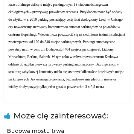
katastrofalnego deficytu miejsc parkingowych i świadomości zagrożeń
ekologicznych – przeżywają prawdziwy renesans. Przykładem może być oddany
do użytku w r. 2010 parking posiadający certyfikat ekologiczny Leed w Chicago
czy nowoczesny sterowany komputerowo automat parkingowy na pojazdów w
centrum Kopenhagi. Wiedeń może poszczycić się aż siedmioma takimi instalacjami
zawierającymi od 120 do 340 miejsc parkingowych. Parkingi automatyczne
powstały m.in. w centrum Budapesztu [404 miejsca parkingowe], Lizbony,
Monachium, Berlina, Salonik. W tym roku w zabytkowym centrum Krakowa
oddano do użytku pierwszy prywatny parking automatyczny. Bez ingerencji w
strukturę zabytkowej kamienicy udało się stworzyć kilkanaście hotelowych miejsc
parkingowych. Jak oceniają projektanci, bez zastosowania platform inwestor
miałby do dyspozycji tylko jeden garaż o powierzchni 3 x 5,5 metra.
Może cię zainteresować:
Budowa mostu trwa