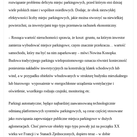
rozwiązanie problemu deficytu miejsc parkingowych, przed którym stoi dzisiaj
wiele polskich miast i wspólnot osiedlowych. Dodaje, że obok niezwykłej
efektywności liczby miejsc parkingowych, jakie można stworzyć na niewielkiej
powierzchni, za inwestycjami tego typu przemawia rachunek ekonomiczny.
– Rosnąca wartość nieruchomości sprawia, że koszt gruntu, na którym inwestor
zamierza wybudować miejsce parkingowe, często znacznie przekracza… wartość
samochodu, który ma być na nim zaparkowany – mówi Nowina Konopka.
Budowa tradycyjnego parkingu wielopoziomowego oznacza również konieczność
poniesienia nakładów inwestycyjnych na konstrukcję klatek schodowych lub
wind, a w przypadku obiektów wbudowanych w strukturę budynku mieszkalnego
lub biurowego wyposażenie w energochłonne urządzenia wentylacyjne i
oświetlenie, wszelkiego rodzaju czujniki, monitoring etc.
Parkingi automatyczne, będące najbardziej zaawansowaną technologicznie
odmianą platformowych systemów parkingowych, są coraz częściej stosowane
jako rozwiązania zapewniające publiczne miejsca parkingowe w dużych
aglomeracjach. Choć pierwsze obiekty tego typu powały już na początku XX
wieku we Francji i w Stanach Zjednoczonych, dopiero teraz – w dobie