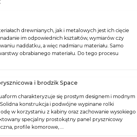
:
ałach drewnianych, jak i metalowych jest ich cięcie
u nadanie im odpowiednich kształtów, wymiarów czy
waniu naddatku, a więc nadmiaru materiału. Samo
warstwy obrabianego materiału. Do tego procesu
rysznicowa i brodzik Space
uaform charakteryzuje się prostym designem i modnym
olidna konstrukcja i podwójne wypinane rolki
odę w korzystaniu z kabiny oraz zachowanie wysokiego
ektowany specjalny prostokątny panel prysznicowy
yczna, profile komorowe, …