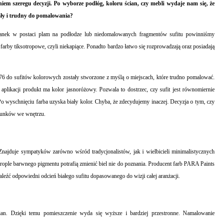
em szeregu decyzji. Po wyborze podłóg, koloru ścian, czy mebli wydaje nam się, że
iały i trudny do pomalowania?
zianek w postaci plam na podłodze lub niedomalowanych fragmentów sufitu powinniśmy
farby tiksotropowe, czyli niekapiące. Ponadto bardzo łatwo się rozprowadzają oraz posiadają
976 do sufitów kolorowych zostały stworzone z myślą o miejscach, które trudno pomalować.
 aplikacji produkt ma kolor jasnoróżowy
.
P
ozwala
to
dostrzec, czy sufit jest równomiernie
o wyschnięciu farba uzyska biały kolor.
Chyba, że zdecydujemy inaczej.
D
e
cyzja o tym, czy
warunków we wnętrzu.
 Znajduje sympatyków zarówno wśród tradycjonalistów, jak i wielbicieli minimalistycznych
ople barwnego pigmentu potrafią zmienić biel nie do poznania. Producent farb PARA Paints
naleźć
odpowiedni odcień białego sufitu dopasowanego do wizji całej aranżacji.
cian. Dzięki temu
pomieszczenie
wyda się
wyższe i
bardziej przestronne.
N
amalowani
e