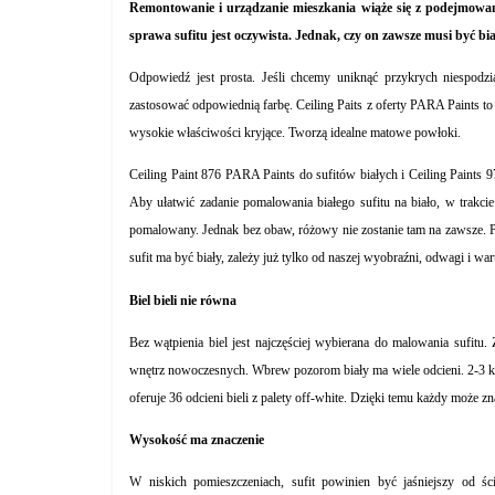
Remontowanie i urządzanie mieszkania wiąże się z podejmowani
sprawa sufitu jest oczywista. Jednak, czy on zawsze musi być b
Odpowiedź jest prosta. Jeśli chcemy uniknąć przykrych niespod
zastosować odpowiednią farbę. Ceiling Paits z oferty PARA Paints to 
wysokie właściwości kryjące. Tworzą idealne matowe powłoki.
Ceiling Paint 876 PARA Paints do sufitów białych i Ceiling Paints 
Aby
ułatwić zadanie pomalowani
a
białego sufitu na biało
,
w trakcie
pomalowany.
Jednak
bez obaw, różowy nie zostanie tam na zawsze. P
sufit ma być biały, zależy już tylko od naszej wyobraźni, odwagi i 
Biel bieli nie równa
Bez wątpienia biel jest najczęściej wybierana do malowania sufitu.
wnętrz nowoczesnych. Wbrew pozorom biały ma wiele odcieni. 2-3 kr
oferuje 36 odcieni bieli z palety off-white. Dzięki temu każdy może z
Wysokość ma znaczenie
W niskich pomieszczeniach, sufit powinien być jaśniejszy od ś