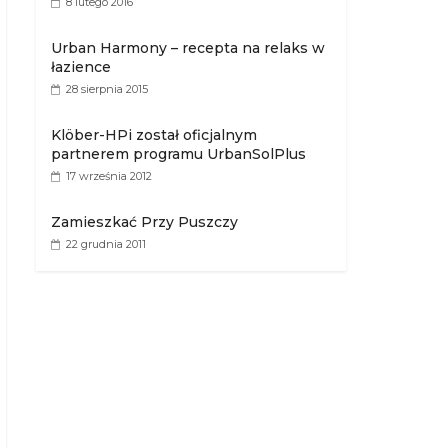
8 lutego 2016
Urban Harmony – recepta na relaks w
łazience
28 sierpnia 2015
Klöber-HPi został oficjalnym
partnerem programu UrbanSolPlus
17 września 2012
Zamieszkać Przy Puszczy
22 grudnia 2011