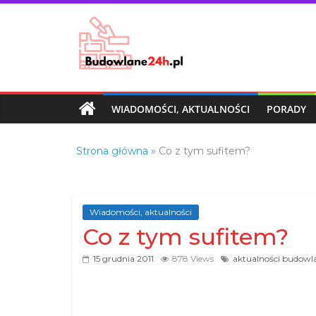
Skip
to
content
Budowlane24h.pl
–
portal
WIADOMOŚCI, AKTUALNOŚCI
PORADY
budowlany
Porady
Strona główna
»
Co z tym sufitem?
oraz
oferty
z
branży
Wiadomości, aktualności
budowlanej
Co z tym sufitem?
15 grudnia 2011
878 Views
aktualności budowl