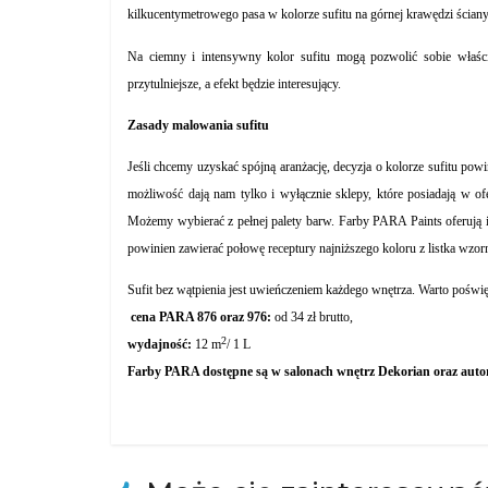
kilkucentymetrowego pasa w kolorze sufitu na górnej krawędzi ścian
Na ciemny i intensywny kolor sufitu mogą pozwolić sobie właści
przytulniejsze, a efekt będzie interesujący.
Zasady malowania sufitu
Jeśli chcemy uzyskać spójną aranżację, decyzja o kolorze sufitu pow
możliwość dają nam tylko i wyłącznie sklepy, które posiadają w of
Możemy wybierać z pełnej palety barw. Farby PARA Paints oferują i
powinien zawierać połowę receptury najniższego koloru z listka wzor
Sufit bez wątpienia jest uwieńczeniem każdego wnętrza. Warto poświęci
cena PARA 876 oraz 976:
od 34 zł brutto,
2
wydajność:
12 m
/ 1 L
Farby PARA dostępne są w salonach wnętrz Dekorian oraz aut