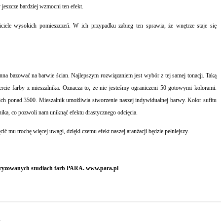
y
jeszcze bardziej wzmocni ten efekt
.
ciele wysokich pomieszczeń. W ich przypadku zabieg ten sprawia, że wnętrze staje się
inna bazować na barwie ścian. Najlepszym rozwiązaniem jest wybór z tej samej tonacji. Taką
ercie farby z mieszalnika. Oznacza to, że nie jesteśmy ograniczeni 50 gotowymi kolorami.
ch ponad 3500. Mieszalnik umożliwia stworzenie naszej indywidualnej barwy. Kolor sufitu
nika, co pozwoli nam uniknąć efektu drastycznego odcięcia.
ć mu trochę więcej uwagi, dzięki czemu efekt naszej aranżacji będzie pełniejszy.
oryzowanych studiach farb PARA. www.para.pl