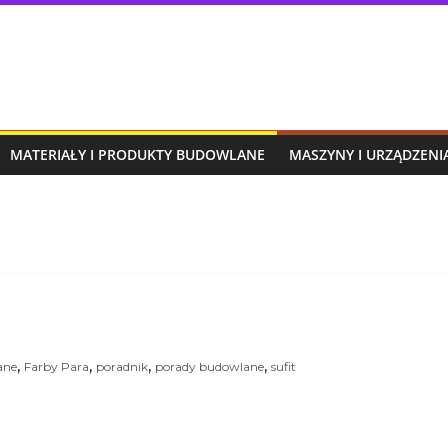
MATERIAŁY I PRODUKTY BUDOWLANE
MASZYNY I URZĄDZEN
,
,
,
,
ane
Farby Para
poradnik
porady budowlane
sufit