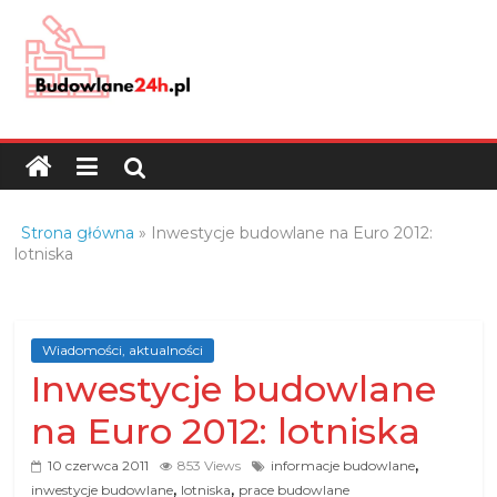
Skip
to
content
Budowlane24h.pl
–
portal
budowlany
Porady
Strona główna
»
Inwestycje budowlane na Euro 2012:
oraz
lotniska
oferty
z
branży
Wiadomości, aktualności
budowlanej
Inwestycje budowlane
na Euro 2012: lotniska
,
10 czerwca 2011
853 Views
informacje budowlane
,
,
inwestycje budowlane
lotniska
prace budowlane