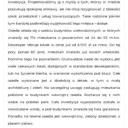
inwestycja. Projektowaliśmy ją z myślą o tych, którzy w mieście
poszukują spokojnej enklawy, ale nie chcą rezygnować z bliskości
szkół, przedszkoli i usług towarzyszących. Takie rodzinne pikniki
tym bardziej podkreślają wyjątkowość tego miejsca – dodaje.
Osiedle składa się z sześciu budynków wielorodzinnych, w których
znalazły się 174 mieszkania o powierzchni od 24 do 93 m.kw.
Deweloper oferuje lokale w cenie już od 6.100 zł za mkw. Do tej
pory ponad 60 proc. mieszkań znalazło już swoich właścicieli.
Pomimo tego na poznańskim Grunwaldzie nadal do wyboru jest
wiele ciekawych lokali, dostępnych w standardzie deweloperskim,
lub na życzenie klienta, w wariancie wykończenia pod klucz. Całe
osiedle wykonane jest z dbałością o detale, w tym o małą
architekturę i zieleń. Na szczególną uwagę zasługują mieszkania
położone w budynkach wewnątrz osiedla. Roztacza się z nich
widok na pobliski park. Cała inwestycja wyposażona została w
nowoczesne windy, a pod budynkami znalazła się hala garażowa.
Ponadto na terenie osiedla jest wewnętrzny, zielony dziedziniec z
placem zabaw.