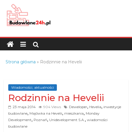
Skip
to
content
Budowlane24h.pl
–
portal
budowlany
Porady
Strona główna
»
Rodzinnie na Hevelii
oraz
oferty
z
branży
Wiadomości, aktualności
Rodzinnie na Hevelii
budowlanej
,
,
23 maja 2014
904 Views
Deweloper
Hevelia
inwestycje
,
,
,
budowlane
Majówka na Hevelii
mieszkania
Monday
,
,
,
Development
Poznań
Unidevelopment S.A.
wiadomości
budowlane