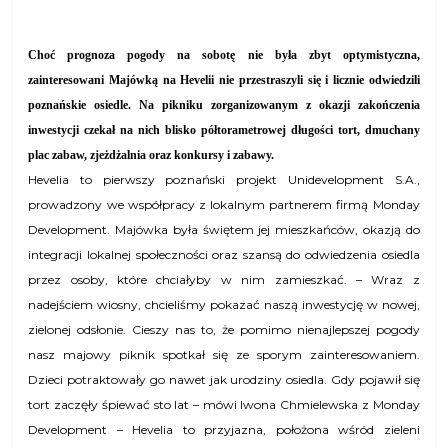
Choć prognoza pogody na sobotę nie była zbyt optymistyczna,
zainteresowani Majówką na Hevelii nie przestraszyli się i licznie odwiedzili
poznańskie osiedle. Na pikniku zorganizowanym z okazji zakończenia
inwestycji czekał na nich blisko półtorametrowej długości tort, dmuchany
plac zabaw, zjeżdżalnia oraz konkursy i zabawy.
Hevelia to pierwszy poznański projekt Unidevelopment S.A.,
prowadzony we współpracy z lokalnym partnerem firmą Monday
Development. Majówka była świętem jej mieszkańców, okazją do
integracji lokalnej społeczności oraz szansą do odwiedzenia osiedla
przez osoby, które chciałyby w nim zamieszkać. – Wraz z
nadejściem wiosny, chcieliśmy pokazać naszą inwestycję w nowej,
zielonej odsłonie. Cieszy nas to, że pomimo nienajlepszej pogody
nasz majowy piknik spotkał się ze sporym zainteresowaniem.
Dzieci potraktowały go nawet jak urodziny osiedla. Gdy pojawił się
tort zaczęły śpiewać sto lat – mówi Iwona Chmielewska z Monday
Development – Hevelia to przyjazna, położona wśród zieleni