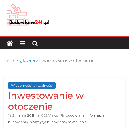
Skip
to
content
Budowlane24h.pl
–
portal
budowlany
Porady
Strona główna
»
Inwestowanie w otoczenie
oraz
oferty
z
branży
Wiadomości, aktualności
Inwestowanie w
budowlanej
otoczenie
,
24 maja 2011
852 Views
budowlane
informacje
,
,
budowlane
inwestycje budowlane
mieszkania