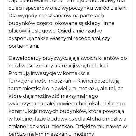
zaprojektowane zostanie miejsce do zabawy dla
dzieci i spacerów oraz wypoczynku wśród zieleni.
Dla wygody mieszkańców na parterach
budynków często lokowane są sklepy i inne
placówki usługowe. Osiedla nie rzadko
dysponują także własnymi recepcjami, czy
portierniami.
Deweloperzy przyzwyczajają swoich klientów do
możliwości zmiany aranżacji wnętrz lokali.
Promują inwestycje w kontekście
funkcjonalności mieszkań. – Klienci poszukują
teraz mieszkań o niewielkim metrażu, ale takich
które dają możliwość maksymalnego
wykorzystania całej powierzchni lokalu. Dlatego
konstrukcja nowych budynków, które powstają
w kolejnej fazie budowy osiedla Alpha umożliwia
zmianę rozkładu mieszkań. Dzięki temu nawet w
bardzo małym mieszkaniu możemy