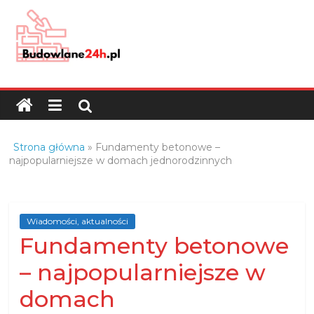
Skip
to
content
Budowlane24h.pl
–
portal
budowlany
Porady
Strona główna
»
Fundamenty betonowe –
oraz
najpopularniejsze w domach jednorodzinnych
oferty
z
branży
Wiadomości, aktualności
budowlanej
Fundamenty betonowe
– najpopularniejsze w
domach