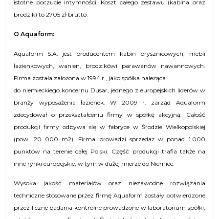
istotne poczucie intymności. Koszt całego zestawu (kabina oraz
brodzik) to 2705 zł brutto.
O Aquaform:
Aquaform S.A. jest producentem kabin prysznicowych, mebli
łazienkowych, wanien, brodzikówi parawanów nawannowych.
Firma została założona w 1994 r., jako spółka należąca
do niemieckiego koncernu Dusar, jednego z europejskich liderów w
branży wyposażenia łazienek. W 2009 r. zarząd Aquaform
zdecydował o przekształceniu firmy w spółkę akcyjną. Całość
produkcji firmy odbywa się w fabryce w Środzie Wielkopolskiej
(pow. 20 000 m2). Firma prowadzi sprzedaż w ponad 1.000
punktów na terenie całej Polski. Część produkcji trafia także na
inne rynki europejskie, w tym w dużej mierze do Niemiec.
Wysoka jakość materiałów oraz niezawodne rozwiązania
techniczne stosowane przez firmę Aquaform zostały potwierdzone
przez liczne badania kontrolne prowadzone w laboratorium spółki,