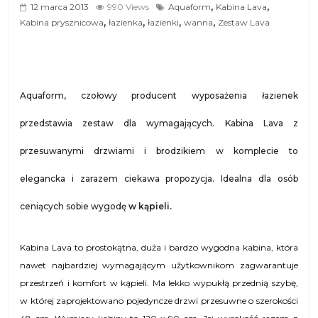
,
,
12 marca 2013
990 Views
Aquaform
Kabina Lava
,
,
,
,
Kabina prysznicowa
łazienka
łazienki
wanna
Zestaw Lava
Aquaform, czołowy producent wyposażenia łazienek
przedstawia zestaw dla wymagających. Kabina Lava z
przesuwanymi drzwiami i brodzikiem w komplecie to
elegancka i zarazem ciekawa propozycja. Idealna dla osób
ceniących sobie wygodę
w kąpieli.
Kabina Lava to prostokątna, duża i bardzo wygodna kabina, która
nawet najbardziej wymagającym użytkownikom zagwarantuje
przestrzeń i komfort w kąpieli. Ma lekko wypukłą przednią szybę,
w której zaprojektowano pojedyncze drzwi przesuwne o szerokości