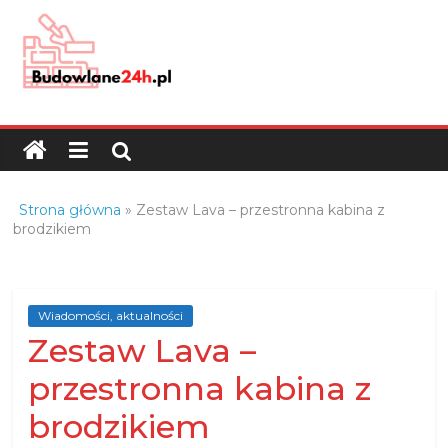
Skip
to
content
Budowlane24h.pl
–
portal
budowlany
Porady
Strona główna
»
Zestaw Lava – przestronna kabina z
oraz
brodzikiem
oferty
z
branży
Wiadomości, aktualności
budowlanej
Zestaw Lava –
przestronna kabina z
brodzikiem