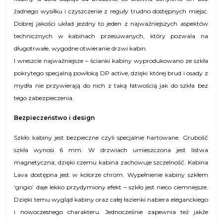
żadnego wysiłku i czyszczenie z reguły trudno dostępnych miejsc.
Dobrej jakości układ jezdny to jeden z najważniejszych aspektów
technicznych w kabinach przesuwanych, który pozwala na
długotrwałe, wygodne otwieranie drzwi kabin.
I wreszcie najważniejsze – ścianki kabiny wyprodukowano ze szkła
pokrytego specjalną powłoką DP active, dzięki której brud i osady z
mydła nie przywierają do nich z taką łatwością jak do szkła bez
tego zabezpieczenia.
Bezpieczeństwo i design
Szkło kabiny jest bezpieczne czyli specjalnie hartowane. Grubość
szkła wynosi 6 mm. W drzwiach umieszczona jest listwa
magnetyczna, dzięki czemu kabina zachowuje szczelność. Kabina
Lava dostępna jest w kolorze chrom. Wypełnienie kabiny szkłem
‘grigio’ daje lekko przydymiony efekt – szkło jest nieco ciemniejsze.
Dzięki temu wygląd kabiny oraz całej łazienki nabiera eleganckiego
i nowoczesnego charakteru. Jednocześnie zapewnia też jakże