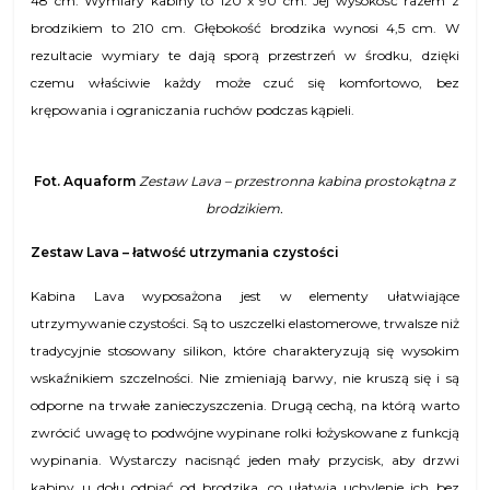
48 cm. Wymiary kabiny to 120 x 90 cm. Jej wysokość razem z
brodzikiem to 210 cm. Głębokość brodzika wynosi 4,5 cm. W
rezultacie wymiary te dają sporą przestrzeń w środku, dzięki
czemu właściwie każdy może czuć się komfortowo, bez
krępowania i ograniczania ruchów podczas kąpieli.
Fot. Aquaform
Zestaw Lava – przestronna kabina prostokątna z
brodzikiem.
Zestaw Lava – łatwość utrzymania czystości
Kabina Lava wyposażona jest w elementy ułatwiające
utrzymywanie czystości. Są to uszczelki elastomerowe, trwalsze niż
tradycyjnie stosowany silikon, które charakteryzują się wysokim
wskaźnikiem szczelności. Nie zmieniają barwy, nie kruszą się i są
odporne na trwałe zanieczyszczenia. Drugą cechą, na którą warto
zwrócić uwagę to podwójne wypinane rolki łożyskowane z funkcją
wypinania. Wystarczy nacisnąć jeden mały przycisk, aby drzwi
kabiny u dołu odpiąć od brodzika, co ułatwia uchylenie ich bez