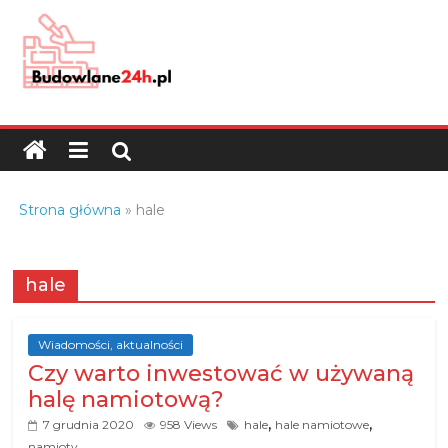
Skip
to
content
Budowlane24h.pl
–
portal
budowlany
Porady
Strona główna
»
hale
oraz
oferty
z
hale
branży
budowlanej
Wiadomości, aktualności
Czy warto inwestować w używaną
halę namiotową?
,
,
7 grudnia 2020
958 Views
hale
hale namiotowe
namioty