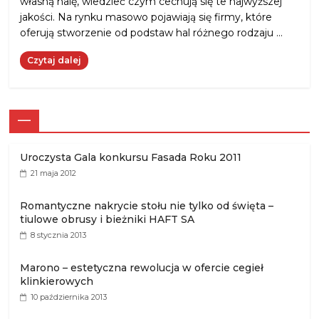
własną halę, wiedzieć czym cechują się te najwyższej
jakości. Na rynku masowo pojawiają się firmy, które
oferują stworzenie od podstaw hal różnego rodzaju …
Czytaj dalej
—
Uroczysta Gala konkursu Fasada Roku 2011
21 maja 2012
Romantyczne nakrycie stołu nie tylko od święta –
tiulowe obrusy i bieżniki HAFT SA
8 stycznia 2013
Marono – estetyczna rewolucja w ofercie cegieł
klinkierowych
10 października 2013