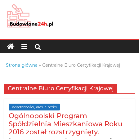
Skip
to
content
Budowlane24h.pl
–
portal
budowlany
Porady
Strona główna
»
Centralne Biuro Certyfikacji Krajowej
oraz
oferty
z
Centralne Biuro Certyfikacji Krajowej
branży
budowlanej
Wiadomości, aktualności
Ogólnopolski Program
Spółdzielnia Mieszkaniowa Roku
2016 został rozstrzygnięty.