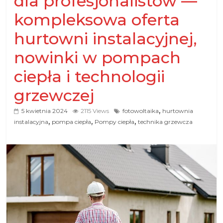
dla profesjonalistów —
kompleksowa oferta
hurtowni instalacyjnej,
nowinki w pompach
ciepła i technologii
grzewczej
,
5 kwietnia 2024
2115 Views
fotowoltaika
hurtownia
,
,
,
instalacyjna
pompa ciepła
Pompy ciepła
technika grzewcza