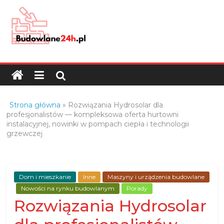
Skip
to
content
Budowlane24h.pl
–
portal
budowlany
Porady
Strona główna
»
Rozwiązania Hydrosolar dla
oraz
profesjonalistów — kompleksowa oferta hurtowni
instalacyjnej, nowinki w pompach ciepła i technologii
oferty
grzewczej
z
branży
budowlanej
Dom i mieszkanie
Inne
Maszyny i urządzenia budowlane
Nowości na rynku budowlanym
Porady
Rozwiązania Hydrosolar