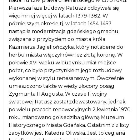
nadaniu tzw. prawa chełmińskiego w 1378 roku.
Pierwsza faza budowy Ratusza odbywała się
więc mniej więcej w latach 1379-1382. W
późniejszym okresie tj. w latach 1454-1457
nastąpiła modernizacja gdańskiego gmachu,
związana z przybyciem do miasta króla
Kazimierza Jagiellończyka, który notabene do
herbu miasta włączył również złotą koronę. W
połowie XVI wieku w budynku miał miejsce
pożar, co było przyczynkiem jego rozbudowy
wykonanej w stylu renesansowym. Ówcześnie
umieszczono także w wieży złocony posąg
Zygmunta II Augusta. W czasie II wojny
światowej Ratusz został zdewastowany, jednak
po wielu pracach renowacyjnych 2 kwietnia 1970
roku mianowano go siedzibą główną Muzeum
Historycznego Miasta Gdańska. Ostatnim z z listy
zabytków jest Katedra Oliwska. Jest to ceglana