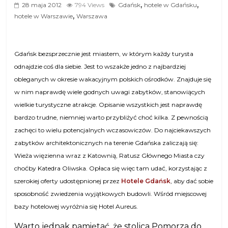
,
,
28 maja 2012
794 Views
Gdańsk
hotele w Gdańsku
,
hotele w Warszawie
Warszawa
Gdańsk bezsprzecznie jest miastem, w którym każdy turysta
odnajdzie coś dla siebie. Jest to wszakże jedno z najbardziej
obleganych w okresie wakacyjnym polskich ośrodków. Znajduje się
w nim naprawdę wiele godnych uwagi zabytków, stanowiących
wielkie turystyczne atrakcje. Opisanie wszystkich jest naprawdę
bardzo trudne, niemniej warto przybliżyć choć kilka. Z pewnością
zachęci to wielu potencjalnych wczasowiczów. Do najciekawszych
zabytków architektonicznych na terenie Gdańska zaliczają się:
Wieża więzienna wraz z Katownią, Ratusz Głównego Miasta czy
choćby Katedra Oliwska. Opłaca się więc tam udać, korzystając z
szerokiej oferty udostępnionej przez
Hotele Gdańsk
, aby dać sobie
sposobność zwiedzenia wyjątkowych budowli. Wśród miejscowej
bazy hotelowej wyróżnia się Hotel Aureus.
Warto jednak pamiętać, że stolica Pomorza do