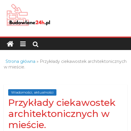
Skip
to
content
Budowlane24h.pl
–
portal
budowlany
Porady
Strona główna
»
Przykłady ciekawostek architektonicznych
oraz
w mieście.
oferty
z
branży
Wiadomości, aktualności
budowlanej
Przykłady ciekawostek
architektonicznych w
mieście.