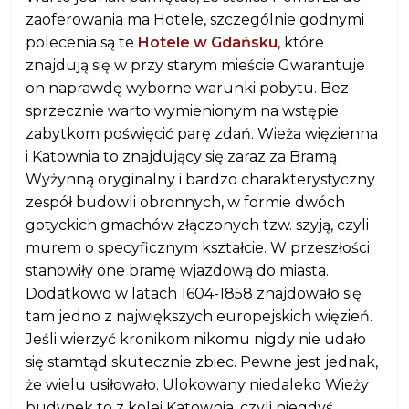
zaoferowania ma Hotele, szczególnie godnymi
polecenia są te
Hotele w Gdańsku
, które
znajdują się w przy starym mieście Gwarantuje
on naprawdę wyborne warunki pobytu. Bez
sprzecznie warto wymienionym na wstępie
zabytkom poświęcić parę zdań. Wieża więzienna
i Katownia to znajdujący się zaraz za Bramą
Wyżynną oryginalny i bardzo charakterystyczny
zespół budowli obronnych, w formie dwóch
gotyckich gmachów złączonych tzw. szyją, czyli
murem o specyficznym kształcie. W przeszłości
stanowiły one bramę wjazdową do miasta.
Dodatkowo w latach 1604-1858 znajdowało się
tam jedno z największych europejskich więzień.
Jeśli wierzyć kronikom nikomu nigdy nie udało
się stamtąd skutecznie zbiec. Pewne jest jednak,
że wielu usiłowało. Ulokowany niedaleko Wieży
budynek to z kolei Katownia, czyli niegdyś