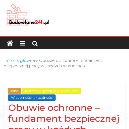
Skip
to
content
Budowlane24h.pl
–
portal
budowlany
Porady
Strona główna
»
Obuwie ochronne – fundament
oraz
bezpiecznej pracy w każdych warunkach
oferty
z
branży
Inne
Materiały i produkty budowlane
budowlanej
Wiadomości, aktualności
Obuwie ochronne –
fundament bezpiecznej