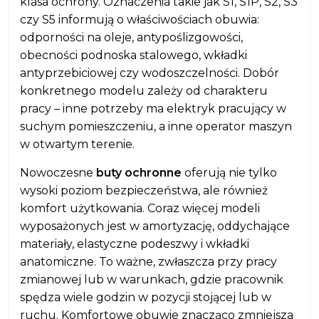
klasa ochrony. Oznaczenia takie jak S1, S1P, S2, S3
czy S5 informują o właściwościach obuwia:
odporności na oleje, antypoślizgowości,
obecności podnoska stalowego, wkładki
antyprzebiciowej czy wodoszczelności. Dobór
konkretnego modelu zależy od charakteru
pracy – inne potrzeby ma elektryk pracujący w
suchym pomieszczeniu, a inne operator maszyn
w otwartym terenie.
Nowoczesne
buty ochronne
oferują nie tylko
wysoki poziom bezpieczeństwa, ale również
komfort użytkowania. Coraz więcej modeli
wyposażonych jest w amortyzację, oddychające
materiały, elastyczne podeszwy i wkładki
anatomiczne. To ważne, zwłaszcza przy pracy
zmianowej lub w warunkach, gdzie pracownik
spędza wiele godzin w pozycji stojącej lub w
ruchu. Komfortowe obuwie znacząco zmniejsza