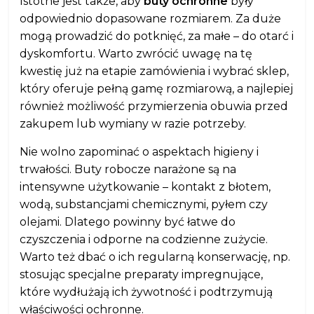
Istotne jest także, aby
buty ochronne
były
odpowiednio dopasowane rozmiarem. Za duże
mogą prowadzić do potknięć, za małe – do otarć i
dyskomfortu. Warto zwrócić uwagę na tę
kwestię już na etapie zamówienia i wybrać sklep,
który oferuje pełną gamę rozmiarową, a najlepiej
również możliwość przymierzenia obuwia przed
zakupem lub wymiany w razie potrzeby.
Nie wolno zapominać o aspektach higieny i
trwałości. Buty robocze narażone są na
intensywne użytkowanie – kontakt z błotem,
wodą, substancjami chemicznymi, pyłem czy
olejami. Dlatego powinny być łatwe do
czyszczenia i odporne na codzienne zużycie.
Warto też dbać o ich regularną konserwację, np.
stosując specjalne preparaty impregnujące,
które wydłużają ich żywotność i podtrzymują
właściwości ochronne.