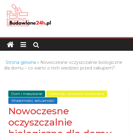
Skip
to
content
Budowlane24h.pl
–
portal
budowlany
Porady
Strona główna
»
Nowoczesne oczyszczalnie biologiczne
oraz
dla domu – co warto o nich wiedzieć przed zakupem?
oferty
z
branży
Dom i mieszkanie
Materiały i produkty budowlane
budowlanej
Wiadomości, aktualności
Nowoczesne
oczyszczalnie