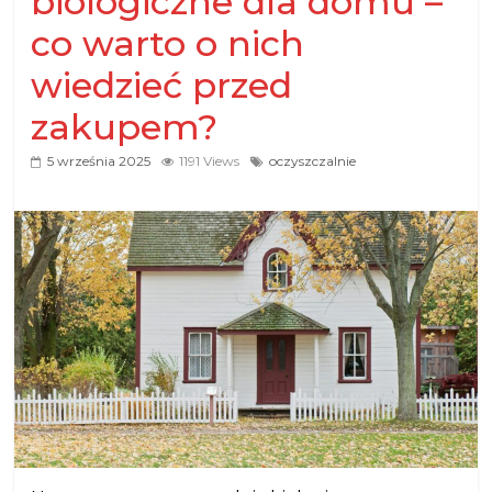
biologiczne dla domu –
co warto o nich
wiedzieć przed
zakupem?
5 września 2025
1191 Views
oczyszczalnie