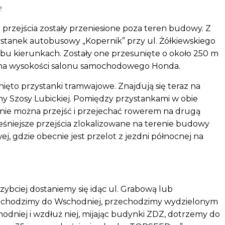
!
 przejścia zostały przeniesione poza teren budowy. Z
ystanek autobusowy „Kopernik” przy ul. Żółkiewskiego
 w obu kierunkach. Zostały one przesunięte o około 250 m
z na wysokości salonu samochodowego Honda.
ęto przystanki tramwajowe. Znajdują się teraz na
ny Szosy Lubickiej. Pomiędzy przystankami w obie
znie można przejść i przejechać rowerem na drugą
ześniejsze przejścia zlokalizowane na terenie budowy
ej, gdzie obecnie jest przelot z jezdni północnej na
szybciej dostaniemy się idąc ul. Grabową lub
dochodzimy do Wschodniej, przechodzimy wydzielonym
dniej i wzdłuż niej, mijając budynki ZDZ, dotrzemy do