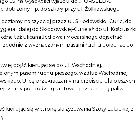
kiego 35, na wysokości wjazdu do „TORSEED-u”
d dotrzemy np. do szkoły przy ul. Żółkiewskiego.
ojedziemy najszybciej przez ul. Skłodowskiej-Curie, do
iera i dalej do Skłodowskiej-Curie aż do ul. Kościuszki,
Można też ulicami Jodłową i Mocarskiego dojechać
j i zgodnie z wyznaczonymi pasami ruchu dojechać do
atwiej dojść kierując się do ul. Wschodniej.
ielonym pasem ruchu pieszego, wzdłuż Wschodniej i
kiego. Ulicę przekraczamy na przejściu dla pieszych
ejdziemy po drodze gruntowej przed stacją paliw
 kierując się w stronę skrzyżowania Szosy Lubickiej z
ę.