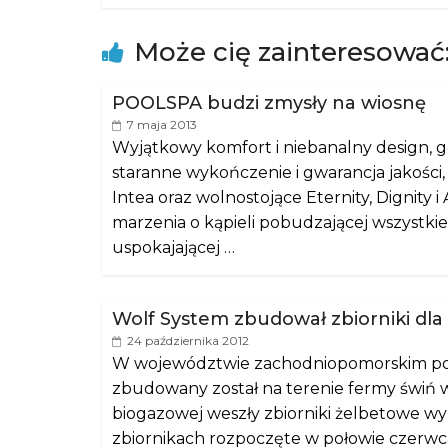
Może cię zainteresować
POOLSPA budzi zmysły na wiosnę
7 maja 2013
Wyjątkowy komfort i niebanalny design, ge
staranne wykończenie i gwarancja jakośc
Intea oraz wolnostojące Eternity, Dignity 
marzenia o kąpieli pobudzającej wszystkie 
uspokajającej …
Wolf System zbudował zbiorniki dla
24 października 2012
W województwie zachodniopomorskim pows
zbudowany został na terenie fermy świń w
biogazowej weszły zbiorniki żelbetowe w
zbiornikach rozpoczęte w połowie czerwc