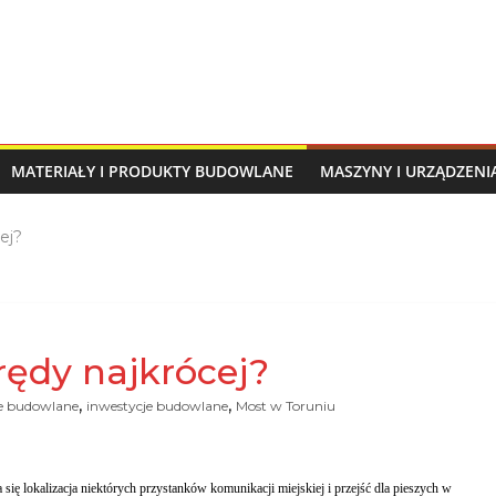
MATERIAŁY I PRODUKTY BUDOWLANE
MASZYNY I URZĄDZEN
ej?
rędy najkrócej?
,
,
e budowlane
inwestycje budowlane
Most w Toruniu
ę lokalizacja niektórych przystanków komunikacji miejskiej i przejść dla pieszych w