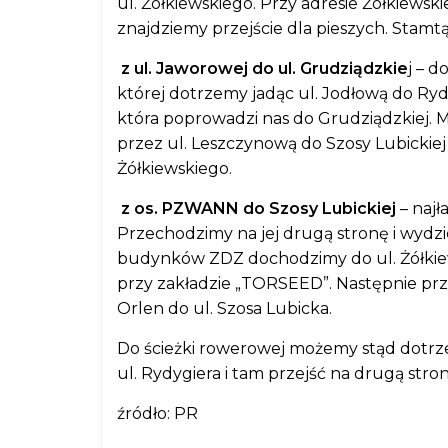
ul. Żółkiewskiego. Przy adresie Żółkiews
znajdziemy przejście dla pieszych. Stamtą
z ul. Jaworowej do ul. Grudziądzkie
j – d
której dotrzemy jadąc ul. Jodłową do Rydyg
która poprowadzi nas do Grudziądzkiej. 
przez ul. Leszczynową do Szosy Lubickie
Żółkiewskiego.
z os. PZWANN do Szosy Lubickiej
– najł
Przechodzimy na jej drugą stronę i wydz
budynków ZDZ dochodzimy do ul. Żółkiews
przy zakładzie „TORSEED”. Następnie prz
Orlen do ul. Szosa Lubicka.
Do ścieżki rowerowej możemy stąd dotrzeć
ul. Rydygiera i tam przejść na drugą stron
źródło: PR