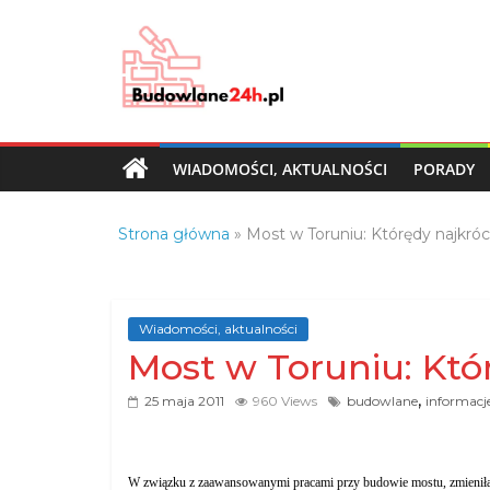
Skip
to
content
Budowlane24h.pl
–
portal
WIADOMOŚCI, AKTUALNOŚCI
PORADY
budowlany
Porady
Strona główna
»
Most w Toruniu: Którędy najkróc
oraz
oferty
z
branży
Wiadomości, aktualności
budowlanej
Most w Toruniu: Któ
,
25 maja 2011
960 Views
budowlane
informacj
W związku z zaawansowanymi pracami przy budowie mostu, zmieniła si