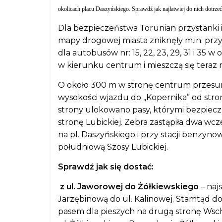
okolicach placu Daszyńskiego. Sprawdź jak najłatwiej do nich dotrzeć
Dla bezpieczeństwa Torunian przystanki i
mapy drogowej miasta zniknęły m.in. prz
dla autobusów nr: 15, 22, 23, 29, 31 i 35
w kierunku centrum i mieszczą się tera
O około 300 m w stronę centrum przesuni
wysokości wjazdu do „Kopernika” od stro
strony ulokowano pasy, którymi bezpiec
stronę Lubickiej. Zebra zastąpiła dwa wc
na pl. Daszyńskiego i przy stacji benzynow
południową Szosy Lubickiej.
Sprawdź jak się dostać:
z ul. Jaworowej do Żółkiewskiego
– naj
Jarzębinową do ul. Kalinowej. Stamtąd 
pasem dla pieszych na drugą stronę Wscho