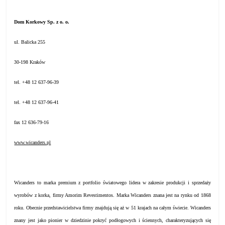
Dom Korkowy Sp. z o. o.
ul. Balicka 255
30-198 Kraków
tel. +48 12 637-96-39
tel. +48 12 637-96-41
fax 12 636-79-16
www.wicanders.pl
Wicanders to marka premium z portfolio światowego lidera w zakresie produkcji i sprzedaży
wyrobów z korka, firmy Amorim Revestimentos. Marka Wicanders znana jest na rynku od 1868
roku. Obecnie przedstawicielstwa firmy znajdują się aż w 51 krajach na całym świecie. Wicanders
znany jest jako pionier w dziedzinie pokryć podłogowych i ściennych, charakteryzujących się