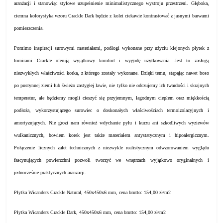
aranżacji i stanowiąc stylowe uzupełnienie minimalistycznego wystroju przestrzeni. Głęboka,
ciemna kolorystyka wzoru Crackle Dark będzie z kolei ciekawie kontrastować z jasnymi barwami
pomieszczenia.
Pomimo inspiracji surowymi materiałami, podłogi wykonane przy użyciu klejonych płytek z
fornirami Crackle oferują wyjątkowy komfort i wygodę użytkowania. Jest to zasługą
niezwykłych właściwości korka, z którego zostały wykonane. Dzięki temu, stąpając nawet boso
po pustynnej ziemi lub świeżo zastygłej lawie, nie tylko nie odczujemy ich twardości i skrajnych
temperatur, ale będziemy mogli cieszyć się przyjemnym, łagodnym ciepłem oraz miękkością
podłoża, wykorzystującego surowiec o doskonałych właściwościach termoizolacyjnych i
amortyzujących. Nie grozi nam również wdychanie pyłu i kurzu ani szkodliwych wyziewów
wulkanicznych, bowiem korek jest także materiałem antystatycznym i hipoalergicznym.
Połączenie licznych zalet technicznych z niezwykle realistycznym odwzorowaniem wyglądu
fascynujących powierzchni pozwoli tworzyć we wnętrzach wyjątkowo oryginalnych i
jednocześnie praktycznych aranżacji.
Płytka Wicanders Crackle Natural, 450x450x6 mm, cena brutto: 154,00 zł/m2
Płytka Wicanders Crackle Dark, 450x450x6 mm, cena brutto: 154,00 zł/m2