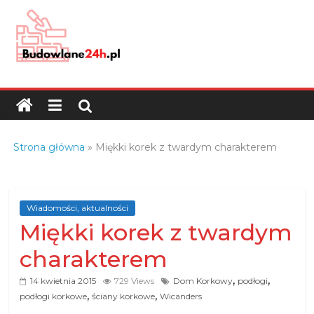
Skip
to
content
Budowlane24h.pl
–
portal
budowlany
Porady
Strona główna
»
Miękki korek z twardym charakterem
oraz
oferty
z
branży
Wiadomości, aktualności
Miękki korek z twardym
budowlanej
charakterem
,
,
14 kwietnia 2015
729 Views
Dom Korkowy
podłogi
,
,
podłogi korkowe
ściany korkowe
Wicanders