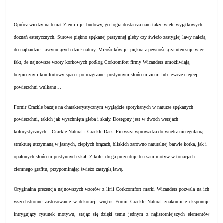
Oprócz wiedzy na temat Ziemi i jej budowy, geologia dostarcza nam także wiele wyjątkowych
doznań estetycznych. Surowe piękno spękanej pustynnej gleby czy świeżo zastygłej lawy należą
do najbardziej fascynujących dzieł natury. Miłośników jej piękna z pewnością zainteresuje więc
fakt, że najnowsze wzory korkowych podłóg Corkromfort firmy Wicanders umożliwiają
bezpieczny i komfortowy spacer po rozgrzanej pustynnym słońcem ziemi lub jeszcze ciepłej
powierzchni wulkanu…
Fornir Crackle bazuje na charakterystycznym wyglądzie spotykanych w naturze spękanych
powierzchni, takich jak wyschnięta gleba i skały. Dostępny jest w dwóch wersjach
kolorystycznych – Crackle Natural i Crackle Dark. Pierwsza wprowadza do wnętrz nieregularną
strukturę utrzymaną w jasnych, ciepłych brązach, bliskich zarówno naturalnej barwie korka, jak i
opalonych słońcem pustynnych skał. Z kolei druga prezentuje ten sam motyw w tonacjach
ciemnego grafitu, przypominając świeżo zastygłą lawę.
Oryginalna prezencja najnowszych wzorów z linii Corkcomfort marki Wicanders pozwala na ich
wszechstronne zastosowanie w dekoracji wnętrz. Fornir Crackle Natural znakomicie eksponuje
intrygujący rysunek motywu, stając się dzięki temu jednym z najistotniejszych elementów