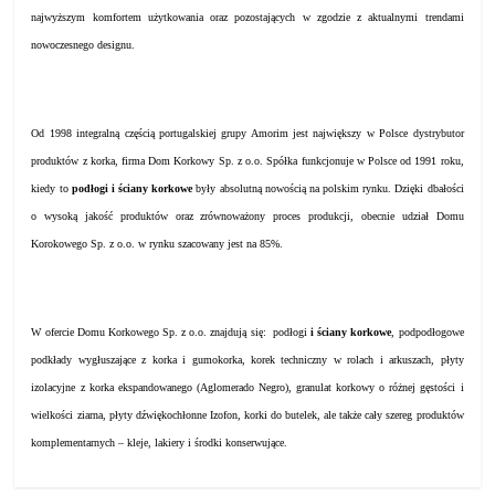
najwyższym komfortem użytkowania oraz pozostających w zgodzie z aktualnymi trendami
nowoczesnego designu.
Od 1998 integralną częścią portugalskiej grupy Amorim jest największy w Polsce dystrybutor
produktów z korka, firma Dom Korkowy Sp. z o.o. Spółka funkcjonuje w Polsce od 1991 roku,
kiedy to
podłogi i ściany korkowe
były absolutną nowością na polskim rynku. Dzięki dbałości
o wysoką jakość produktów oraz zrównoważony proces produkcji, obecnie udział Domu
Korokowego Sp. z o.o. w rynku szacowany jest na 85%.
W ofercie Domu Korkowego Sp. z o.o. znajdują się:
podłogi
i ściany korkowe
, podpodłogowe
podkłady wygłuszające z korka i gumokorka, korek techniczny w rolach i arkuszach, płyty
izolacyjne z korka ekspandowanego (Aglomerado Negro), granulat korkowy o różnej gęstości i
wielkości ziarna, płyty dźwiękochłonne Izofon, korki do butelek, ale także cały szereg produktów
komplementarnych – kleje, lakiery i środki konserwujące.