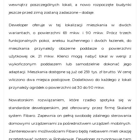
wewnątrz poszczególnych lokali, a nowo rozpoczęte budynki
jeszcze przed zimą zostaną zadaszone – dodaje.
Deweloper oferuje w tej lokalizacji mieszkania w dwóch
wariantach, o powierzchni 69 mkw. i 90 mkw. Prócz trzech
funkcjonalnych pokoi, aneksu kuchennego i dwóch łazienek, do
mieszkania przynależy obszerne poddasze o powierzchni
użytkowej ok. 21 mkw. Klienci mogą nabyć lokal w wersji z
wykończonym poddaszem lub samodzielnie dokonać jego
adaptacji. Mieszkania dostępne są już od 259 tys. zł brutto. W cenę
wliczono dwa miejsca postojowe. Dodatkowo do każdego z lokali
przynależy ogródek o powierzchni od 30 do 90 mkw.
Nowatorskim rozwiązaniem, które rzadko spotyka się w
standardzie deweloperskim, jest oferowany przez firmę Skaland
system Fibaro. Zapewnia on pełną swobodę zdalnego sterowania
domowymi urządzeniami za pośrednictwem urządzeń mobilnych.
Zainteresowani możliwościami Fibaro będą niebawem mieli okazję
przetestować system w Robakowie. Deweloper przygotowuje tam