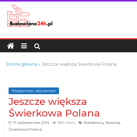
Skip
to
content
Budowlane24h.pl
–
portal
budowlany
Porady
Strona główna
»
Jeszcze większa Świerkowa Polana
oraz
oferty
z
branży
Wiadomości, aktualności
Jeszcze większa
budowlanej
Świerkowa Polana
,
,
17 października 2014
889 Views
Robakowo
Skaland
Świerkowa Polana