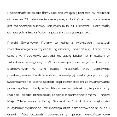
Podpoznańskie osiedle firmy Skaland wciąż się rozrasta. W realizacji
są obecnie 32 mieszkania szeregowe, a do końca roku planowane
jest rozpoczęcie budowy kolejnych 16 lokali. Pierwsze klucze trafią
do nowych mieszkańców na początku przyszłego roku.
Projekt Świerkowej Polany to jedna z większych inwestycji
mieszkaniowych w tej części aglomeracji poznańskiej. Trzeci etap
osiedla w Robakowie zakłada realizację blisko 110 mieszkań w
zabudowie szeregowej. – W budowie jest obecnie jedna trzecia z
planowanych w tym etapie mieszkań. Aby usprawnić
przekazywanie lokali klientom, inwestycję realizujemy budując
systematycznie kolejne szeregi, stąd różny stopień zaawansowania
poszczególnych budynków. Kluczowe jest jednak to, że prace przy
realizacji osiedla przebiegają zgodnie z harmonogramem. – mówi
Maja Zdańkowska z firmy Skaland. – Już dziś na większości
budynków wykonana jest elewacja oraz zamontowane są okna i
drzwi. Równocześnie prowadzimy prace wykończeniowe