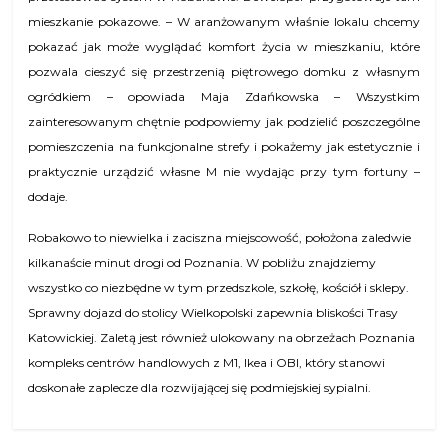
mieszkanie pokazowe. – W aranżowanym właśnie lokalu chcemy
pokazać jak może wyglądać komfort życia w mieszkaniu, które
pozwala cieszyć się przestrzenią piętrowego domku z własnym
ogródkiem – opowiada Maja Zdańkowska – Wszystkim
zainteresowanym chętnie podpowiemy jak podzielić poszczególne
pomieszczenia na funkcjonalne strefy i pokażemy jak estetycznie i
praktycznie urządzić własne M nie wydając przy tym fortuny –
dodaje.
Robakowo to niewielka i zaciszna miejscowość, położona zaledwie
kilkanaście minut drogi od Poznania. W pobliżu znajdziemy
wszystko co niezbędne w tym przedszkole, szkołę, kościół i sklepy.
Sprawny dojazd do stolicy Wielkopolski zapewnia bliskości Trasy
Katowickiej. Zaletą jest również ulokowany na obrzeżach Poznania
kompleks centrów handlowych z M1, Ikea i OBI, który stanowi
doskonałe zaplecze dla rozwijającej się podmiejskiej sypialni.