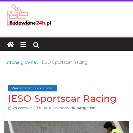
Skip
to
content
Budowlane24h.pl
–
portal
budowlany
Porady
Strona główna
»
IESO Sportscar Racing
oraz
oferty
z
branży
Wiadomości, aktualności
IESO Sportscar Racing
budowlanej
24 czerwca 2015
10123 Views
navigation