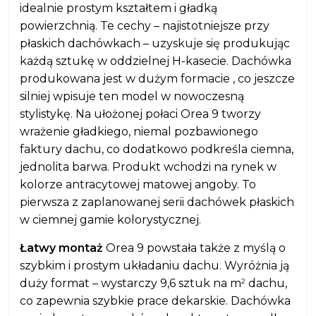
idealnie prostym kształtem i gładką
powierzchnią. Te cechy – najistotniejsze przy
płaskich dachówkach – uzyskuje się produkując
każdą sztukę w oddzielnej H-kasecie. Dachówka
produkowana jest w dużym formacie , co jeszcze
silniej wpisuje ten model w nowoczesną
stylistykę. Na ułożonej połaci Orea 9 tworzy
wrażenie gładkiego, niemal pozbawionego
faktury dachu, co dodatkowo podkreśla ciemna,
jednolita barwa. Produkt wchodzi na rynek w
kolorze antracytowej matowej angoby. To
pierwsza z zaplanowanej serii dachówek płaskich
w ciemnej gamie kolorystycznej.
Łatwy montaż
Orea 9 powstała także z myślą o
szybkim i prostym układaniu dachu. Wyróżnia ją
2
duży format – wystarczy 9,6 sztuk na m
dachu,
co zapewnia szybkie prace dekarskie. Dachówka