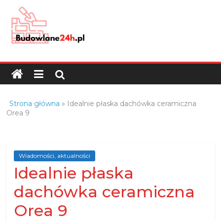
Skip
to
content
Budowlane24h.pl
–
portal
budowlany
Porady
Strona główna
»
Idealnie płaska dachówka ceramiczna
oraz
Orea 9
oferty
z
branży
Wiadomości, aktualności
budowlanej
Idealnie płaska
dachówka ceramiczna
Orea 9