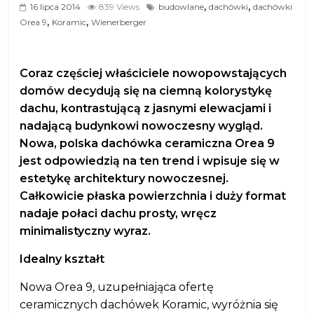
,
,
16 lipca 2014
839 Views
budowlane
dachówki
dachówki
,
,
Orea 9
Koramic
Wienerberger
Coraz częściej właściciele nowopowstających
domów decydują się na ciemną kolorystykę
dachu, kontrastującą z jasnymi elewacjami i
nadającą budynkowi nowoczesny wygląd.
Nowa, polska dachówka ceramiczna Orea 9
jest odpowiedzią na ten trend i wpisuje się w
estetykę architektury nowoczesnej.
Całkowicie płaska powierzchnia i duży format
nadaje połaci dachu prosty, wręcz
minimalistyczny wyraz.
Idealny kształt
Nowa Orea 9, uzupełniająca ofertę
ceramicznych dachówek Koramic, wyróżnia się