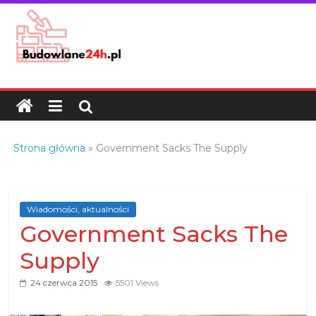
Skip
to
content
Budowlane24h.pl
–
portal
budowlany
Porady
Strona główna
»
Government Sacks The Supply
oraz
oferty
z
branży
Wiadomości, aktualności
Government Sacks The
budowlanej
Supply
24 czerwca 2015
5501 Views