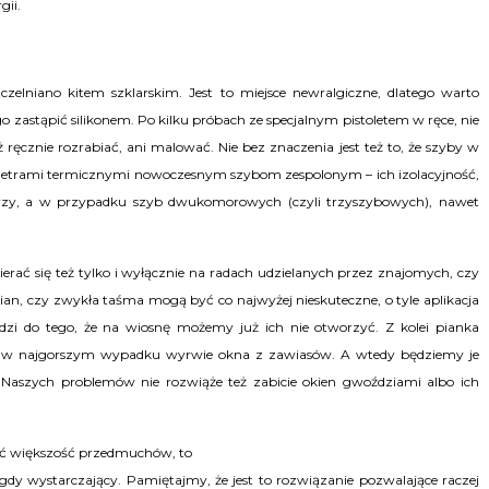
gii.
czelniano kitem szklarskim. Jest to miejsce newralgiczne, dlatego warto
o zastąpić silikonem. Po kilku próbach ze specjalnym pistoletem w ręce, nie
ręcznie rozrabiać, ani malować. Nie bez znaczenia jest też to, że szyby w
metrami termicznymi nowoczesnym szybom zespolonym – ich izolacyjność,
 trzy, a w przypadku szyb dwukomorowych (czyli trzyszybowych), nawet
rać się też tylko i wyłącznie na radach udzielanych przez znajomych, czy
ian, czy zwykła taśma mogą być co najwyżej nieskuteczne, o tyle aplikacja
adzi do tego, że na wiosnę możemy już ich nie otworzyć. Z kolei pianka
, w najgorszym wypadku wyrwie okna z zawiasów. A wtedy będziemy je
 Naszych problemów nie rozwiąże też zabicie okien gwoździami albo ich
wać większość przedmuchów, to
dy wystarczający. Pamiętajmy, że jest to rozwiązanie pozwalające raczej