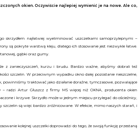
szczonych okien. Oczywiście najlepiej wymienić je na nowe. Ale co,
jego skrzydłem najłatwiej wyeliminować uszczelkami samoprzylepnymi –
y są pokryte warstwą kleju, dlatego ich stosowanie jest niezwykle łatwe.
retanowej, gąbki oraz gumy.
że z zanieczyszczeń, kurzu i brudu. Bardzo ważne, abyśmy dobrali też
ielkości szczelin. W przeciwnym wypadku okno dalej pozostanie nieszczelne,
k, powinniśmy traktować jako działanie doraźne, tymczasowe, pozwalające
y – radzi Artur Głuszcz z firmy MS więcej niż OKNA, producenta okien
zone i krzywe. Skrzydło może w jednym miejscu przylegać do ościeżnicy,
y szczelin są więc bardzo zróżnicowane. W efekcie, mimo naszych starań, i
tosowanie kolejnej uszczelki doprowadzi do tego, że swoją funkcję przestaną