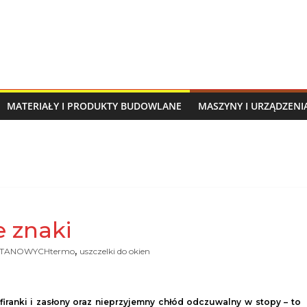
MATERIAŁY I PRODUKTY BUDOWLANE
MASZYNY I URZĄDZEN
e znaki
,
YTANOWYCHtermo
uszczelki do okien
anki i zasłony oraz nieprzyjemny chłód odczuwalny w stopy – to