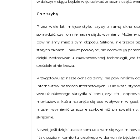
w dalszym ciągu będzie więc uciekać znaczna część ener
Co z szybą
Przez wiele lat, miejsce styku szyby z ramą okna usz
sprawdzić, czy i on nie nadaje się do wymiany. Możemy g
powinniśmy mieć z tym kłopotu. Silikonu nie trzeba też 
starych oknach – nawet podwójne, nie dorównują para
dzięki zastosowaniu zaawansowanej technologii, jest
sześciokrotnie lepsza.
Przygotowując nasze okna do zimy, nie powinniśmy opie
internautów na forach internetowych. O ile wata, styrop
wzdłuż okiennego skrzydła silikonu, czy kitu, doprow
montażowa, która rozpręża się pod wpływem wilgoci
musieli wymienić znacznie szybciej niż planowaliśmy.
skręcenie.
Nawet, jeśli dzięki uszczelkom uda nam się wyelimino
i tak poziom komfortu cieplnego w domu nie będzie nig