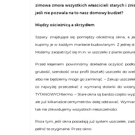
zimowa zmora wszystkich właścicieli starych i zni
jeśli nie pozwala na to nasz domowy budżet?
Między ościeżnicą a skrzydłem
Szpary znajdujące się pomiędzy ościeżnicą okna, a 
kupimy je w każdym markecie budowlanym. Z jednej stron
Możemy zaopatrzyć się m.in. w uszczelki z pianki poliu
Przed klejeniem powinniśmy dokładnie oczyścić podło
grubość, szerokość oraz profil (kształt) uszczelki do w
albo nie będziemy mogli go zamknąć. – Zakup uszczele
co najwyżej przeczekać z wymianą stolarki do wiosn
TYTANOWYCHtermo. – Stare okna są bardzo często wypac
ale już kilkanaście centymetrów dalej odstawać. Wymiar
tak nie zlikwidujemy wszystkich nieszczelności.
Poza tym, jeśli okna posiadają już system uszczelek, zas
pełnić te oryginalne. Przez okno