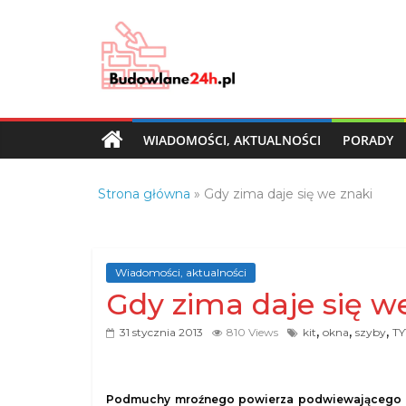
Skip
to
content
Budowlane24h.pl
–
portal
WIADOMOŚCI, AKTUALNOŚCI
PORADY
budowlany
Porady
Strona główna
»
Gdy zima daje się we znaki
oraz
oferty
z
branży
Wiadomości, aktualności
budowlanej
Gdy zima daje się w
,
,
,
31 stycznia 2013
810 Views
kit
okna
szyby
T
Podmuchy mroźnego powierza podwiewającego fir