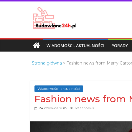
Skip
to
content
Budowlane24h.pl
–
portal
WIADOMOŚCI, AKTUALNOŚCI
PORADY
budowlany
Porady
Strona główna
»
Fashion news from Marry Cartor’
oraz
oferty
z
branży
Wiadomości, aktualności
budowlanej
Fashion news from M
24 czerwca 2015
6033 Views