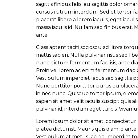
sagittis finibus felis, eu sagittis dolor o
cursus rutrum interdum. Sed et tortor faci
placerat libero a lorem iaculis, eget iacul
massa iaculis id. Nullam sed finibus erat. M
ante.
Class aptent taciti sociosqu ad litora tor
mattis sapien. Nulla pulvinar risus sed liber
nunc dictum fermentum facilisis, ante dia
Proin vel lorem ac enim fermentum dapi
Vestibulum imperdiet lacus sed sagittis po
Nunc porttitor porttitor purus eu placer
in nec nunc. Quisque tortor ipsum, elem
sapien sit amet velit iaculis suscipit quis 
pulvinar id, interdum eget turpis. Vivamu
Lorem ipsum dolor sit amet, consectetur a
platea dictumst. Mauris quis diam id ant
Vestibulum at metus lacinia, imperdiet to