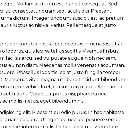
rnare eget. Nullam at dui eu est blandit consequat. Sed
lisis, consectetur quam sed, iaculis dui. Praesent
is urna dictum. Integer tincidunt suscipit est, ac pretium
auris luctus ac nisi vel varius. Pellentesque at justo
quent per conubia nostra, per inceptos himenaeos. Ut at
o lobortis, quis lacinia tellus sagittis. Vivamus finibus,
m facilisis arcu, sed vulputate augue nibh nec sem.
bus eu non diam. Maecenas mollis venenatis accumsan.
suere. Phasellus lobortis leo at justo fringilla tempor.
at. Maecenas vitae magna ut libero tincidunt bibendum
entum non vehicula et, cursus quis mauris. Aenean non
aliquet mauris. Curabitur purus nisi, pharetra nec
s ac mollis metus, eget bibendum nisl.
dipiscing elit. Praesent eu odio purus. In hac habitasse
e aliquam posuere. Ut eget leo nec leo posuere semper.
rtor vitae, interdum felis. Donec tincidunt vulputate