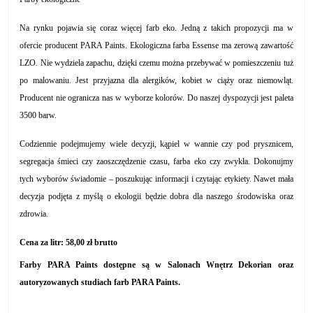
Na rynku pojawia się coraz więcej farb eko.
Jedną z takich propozycji ma w
ofercie producent PARA Paints. Ekologiczna farba Essense ma zerową zawartość
LZO. Nie wydziela zapachu, dzięki czemu można przebywać w pomieszczeniu tuż
po malowaniu. Jest przyjazna dla alergików, kobiet w ciąży oraz niemowląt.
Producent nie ogranicza nas
w wyborze kolorów. Do naszej dyspozycji jest paleta
3500 barw.
Codziennie
podejmujemy
wiel
e
decyzji
, kąpiel w wannie czy pod prysznicem,
segregacja śmieci czy zaoszczędzenie czasu, farba eko czy zwykła. Dokonujmy
tych wyborów świadomie – poszukując informacji i czytając etykiety. Nawet mała
decyzja podjęta z myślą o ekologii będzie dobra dla naszego środowiska oraz
zdrowia.
Cena za litr: 58,00 zł brutto
Farby PARA Paints dostępne są w Salonach Wnętrz Dekorian oraz
autoryzowanych studiach farb PARA Paints.