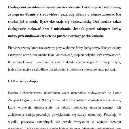
Ekologiczna świadomość społeczeństwa wzrasta. Coraz częściej rozumiemy,
że poprzez dbanie o środowisko i przyrodę dbamy o własne zdrowie. Nie
chodzi już o modę. Bycie eko staje się koniecznością. Dziś można także
ekologicznie malować dom i mieszkanie. Jednak przed zakupem farby,
należy przestudiować etykietę na puszce i wyciągnąć eko wnioski.
Pierwszą rzeczą, którą rozważymy przy wyborze farby, będą oczywiście jej walory
estetyczne oraz funkcjonalne takie jak trwałość, stopień połysku, czy zmywalność.
Kolejnym krokiem powinna być analiza składu chemicznego. Informacja o tym,
jakie substancje są szkodliwe dla zdrowia i środowiska przedstawiamy poniżej.
LZO – cichy zabójca
Bardzo niebezpiecznym składnikiem wielu materiałów budowlanych są Lotne
Związki Organiczne – LZO. Są to naturalne lub syntetyczne substancje chemiczne,
które wpływają niekorzystnie na jakość powietrza atmosferycznego. Ich
zwiększona emisja powoduje powiększanie się dziury ozonowej. Powstają w
wyniku procesów naturalnych, ale przede wszystkim w wyniku rozwoju
cywilizacji. LZO są zawarte w wielu klejach do tapet, lakierach, wykładzinach, czy