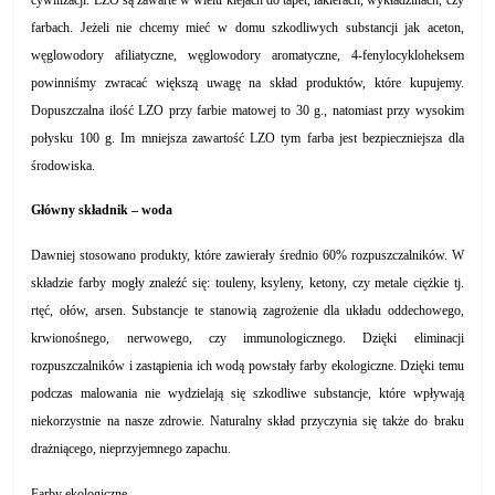
farbach. Jeżeli nie chcemy mieć w domu szkodliwych substancji jak aceton,
węglowodory afiliatyczne, węglowodory aromatyczne, 4-fenylocykloheksem
powinniśmy zwracać większą uwagę na skład produktów, które kupujemy.
Dopuszczalna ilość LZO przy farbie matowej to 30 g., natomiast przy wysokim
połysku 100 g. Im mniejsza zawartość LZO tym farba jest bezpieczniejsza dla
środowiska.
Główny składnik – woda
Dawniej stosowano produkty, które zawierały średnio 60% rozpuszczalników. W
składzie farby mogły znaleźć się: touleny, ksyleny, ketony, czy metale ciężkie tj.
rtęć, ołów, arsen. Substancje te stanowią zagrożenie dla układu oddechowego,
krwionośnego, nerwowego, czy immunologicznego. Dzięki eliminacji
rozpuszczalników i zastąpienia ich wodą powstały farby ekologiczne. Dzięki temu
podczas malowania nie wydzielają się szkodliwe substancje, które wpływają
niekorzystnie na nasze zdrowie. Naturalny skład przyczynia się także do braku
drażniącego, nieprzyjemnego zapachu.
Farby ekologiczne