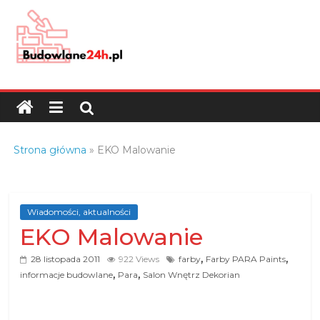
Skip
to
content
Budowlane24h.pl
–
portal
budowlany
Porady
Strona główna
»
EKO Malowanie
oraz
oferty
z
branży
Wiadomości, aktualności
EKO Malowanie
budowlanej
,
,
28 listopada 2011
922 Views
farby
Farby PARA Paints
,
,
informacje budowlane
Para
Salon Wnętrz Dekorian