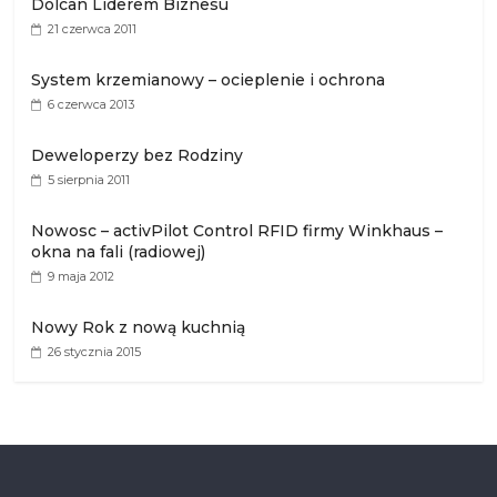
Dolcan Liderem Biznesu
21 czerwca 2011
System krzemianowy – ocieplenie i ochrona
6 czerwca 2013
Deweloperzy bez Rodziny
5 sierpnia 2011
Nowosc – activPilot Control RFID firmy Winkhaus –
okna na fali (radiowej)
9 maja 2012
Nowy Rok z nową kuchnią
26 stycznia 2015