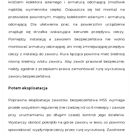
króćcem kolektora solarnego i armaturą odcinającą (możliwie
najbliżej wymiennika ciepła). Dopuszcza się też montaż na
przewodzie powrotnym, między kolektorem solarnym i armaturą
odcinającą. Dla ułatwienia prac, na powierzchni urządzenia
znajduje się strzałka wskazująca kierunek przepływu cieczy.
Pomiędzy instalacją a zaworem bezpieczeństwa nie wolno
montować armatury odcinającej, ani innej zmniejszającej przepływ
cieczy z instalacji do zaworu. Rura łącząca powinna mieć średnicę
równą średnicy wlotu zaworu. Aby zawór pracował bezpiecznie,
należy zgodnie z przepisami prawa zamontować rurę wyrzutową
zaworu bezpieczeństwa.
Potem eksploatacja
Poprawna eksploatacja zaworów bezpieczeństwa MSS wymaga
przede wszystkim regularnej (nie rzadziej niż co 6 miesięcy i zawsze
przy uruchamianiu po długim czasie) kontroli jego działania.
Wystarczy obrócić pokrętło na górze zaworu w lewo, co powinno
spowodować wypłynięcie cieczy przez rurę wyrzutową. Zwolnione