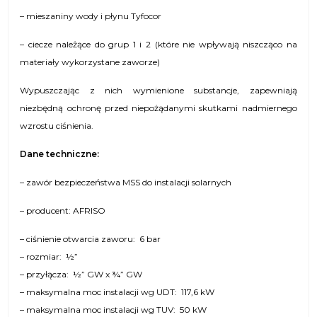
– mieszaniny wody i płynu Tyfocor
– ciecze należące do grup 1 i 2 (które nie wpływają niszcząco na
materiały wykorzystane zaworze)
Wypuszczając z nich wymienione substancje, zapewniają
niezbędną ochronę przed niepożądanymi skutkami nadmiernego
wzrostu ciśnienia.
Dane techniczne:
– zawór bezpieczeństwa MSS do instalacji solarnych
– producent: AFRISO
– ciśnienie otwarcia zaworu: 6 bar
– rozmiar: ½”
– przyłącza: ½” GW x ¾” GW
– maksymalna moc instalacji wg UDT: 117,6 kW
– maksymalna moc instalacji wg TUV: 50 kW