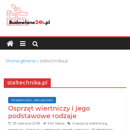
Skip
to
content
Budowlane24h.pl
–
portal
budowlany
Porady
Strona główna
»
staltechnika.pl
oraz
oferty
z
staltechnika.pl
branży
budowlanej
Wiadomości, aktualności
Osprzęt wiertniczy i jego
podstawowe rodzaje
,
29 czerwca 2016
942 Views
maszyna wiertnicza
,
,
,
,
maszyny
maszyny wiertnicze
sprzęt wierniczy
Staltechnika