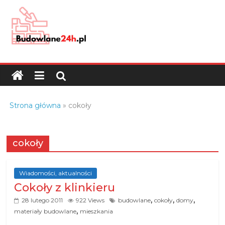
Skip
to
content
Budowlane24h.pl
–
portal
budowlany
Porady
Strona główna
»
cokoły
oraz
oferty
z
cokoły
branży
budowlanej
Wiadomości, aktualności
Cokoły z klinkieru
,
,
,
28 lutego 2011
922 Views
budowlane
cokoły
domy
,
materiały budowlane
mieszkania