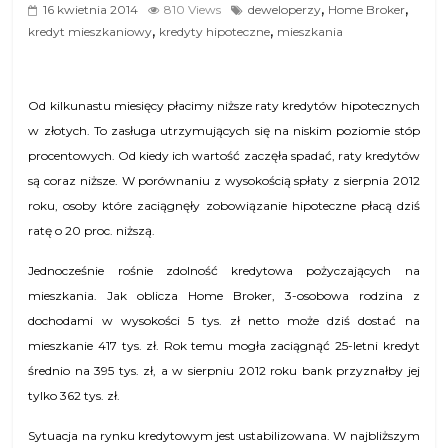
,
,
16 kwietnia 2014
810 Views
deweloperzy
Home Broker
,
,
kredyt mieszkaniowy
kredyty hipoteczne
mieszkania
Od kilkunastu miesięcy płacimy niższe raty kredytów hipotecznych
w złotych. To zasługa utrzymujących się na niskim poziomie stóp
procentowych. Od kiedy ich wartość zaczęła spadać, raty kredytów
są coraz niższe. W porównaniu z wysokością spłaty z sierpnia 2012
roku, osoby które zaciągnęły zobowiązanie hipoteczne płacą dziś
ratę o 20 proc. niższą.
Jednocześnie rośnie zdolność kredytowa pożyczających na
mieszkania. Jak oblicza Home Broker, 3-osobowa rodzina z
dochodami w wysokości 5 tys. zł netto może dziś dostać na
mieszkanie 417 tys. zł. Rok temu mogła zaciągnąć 25-letni kredyt
średnio na 395 tys. zł, a w sierpniu 2012 roku bank przyznałby jej
tylko 362 tys. zł.
Sytuacja na rynku kredytowym jest ustabilizowana. W najbliższym