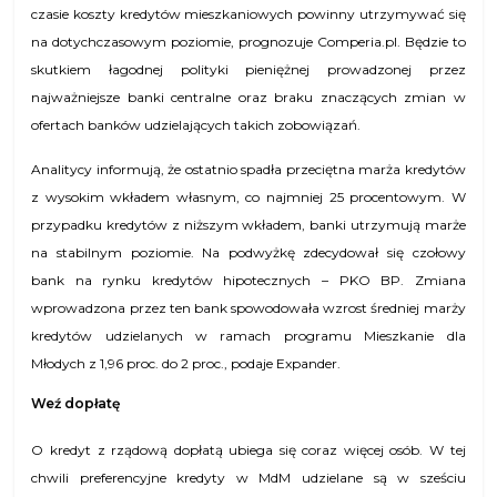
czasie koszty kredytów mieszkaniowych powinny utrzymywać się
na dotychczasowym poziomie, prognozuje Comperia.pl. Będzie to
skutkiem łagodnej polityki pieniężnej prowadzonej przez
najważniejsze banki centralne oraz braku znaczących zmian w
ofertach banków udzielających takich zobowiązań.
Analitycy informują, że ostatnio spadła przeciętna marża kredytów
z wysokim wkładem własnym, co najmniej 25 procentowym. W
przypadku kredytów z niższym wkładem, banki utrzymują marże
na stabilnym poziomie. Na podwyżkę zdecydował się czołowy
bank na rynku kredytów hipotecznych – PKO BP. Zmiana
wprowadzona przez ten bank spowodowała wzrost średniej marży
kredytów udzielanych w ramach programu Mieszkanie dla
Młodych z 1,96 proc. do 2 proc., podaje Expander.
Weź dopłatę
O kredyt z rządową dopłatą ubiega się coraz więcej osób. W tej
chwili preferencyjne kredyty w MdM udzielane są w sześciu