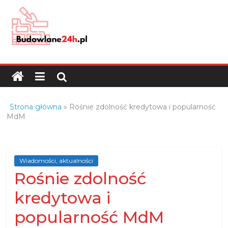
Skip
to
content
Budowlane24h.pl
–
portal
budowlany
Porady
Strona główna
»
Rośnie zdolność kredytowa i popularność
oraz
MdM
oferty
z
branży
Wiadomości, aktualności
budowlanej
Rośnie zdolność
kredytowa i
popularność MdM