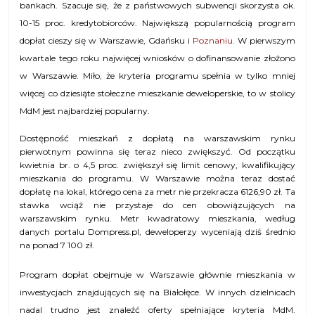
bankach. Szacuje się, że z państwowych subwencji skorzysta ok.
10-15 proc. kredytobiorców. Największą popularnością program
dopłat cieszy się w Warszawie, Gdańsku i
Poznaniu
. W pierwszym
kwartale tego roku najwięcej wniosków o dofinansowanie złożono
w Warszawie. Miło, że kryteria programu spełnia w tylko mniej
więcej co dziesiąte stołeczne mieszkanie deweloperskie, to w stolicy
MdM jest najbardziej popularny.
Dostępność mieszkań z dopłatą na warszawskim rynku
pierwotnym powinna się teraz nieco zwiększyć. Od początku
kwietnia br. o 4,5 proc. zwiększył się limit cenowy, kwalifikujący
mieszkania do programu. W Warszawie można teraz dostać
dopłatę na lokal, którego cena za metr nie przekracza 6126,90 zł. Ta
stawka wciąż nie przystaje do cen obowiązujących na
warszawskim rynku. Metr kwadratowy mieszkania, według
danych portalu Dompress.pl, deweloperzy wyceniają dziś średnio
na ponad 7 100 zł.
Program dopłat obejmuje w Warszawie głównie mieszkania w
inwestycjach znajdujących się na Białołęce. W innych dzielnicach
nadal trudno jest znaleźć oferty spełniające kryteria MdM.