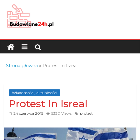
Skip
to
content
Budowlane24h.pl
–
portal
budowlany
Porady
Strona główna
»
Protest In Isreal
oraz
oferty
z
branży
Wiadomości, aktualności
Protest In Isreal
budowlanej
24 czerwca 2015
5330 Views
protest