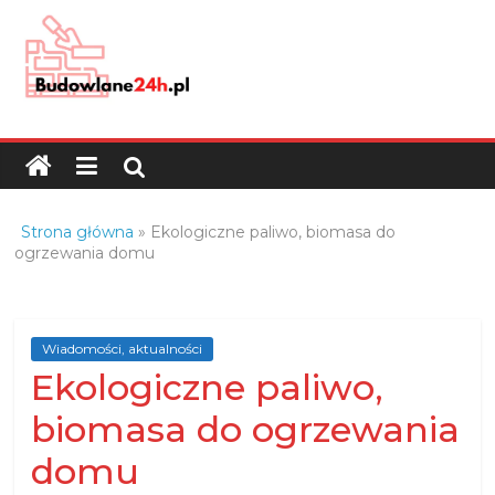
Skip
to
content
Budowlane24h.pl
–
portal
budowlany
Porady
Strona główna
»
Ekologiczne paliwo, biomasa do
oraz
ogrzewania domu
oferty
z
branży
Wiadomości, aktualności
budowlanej
Ekologiczne paliwo,
biomasa do ogrzewania
domu